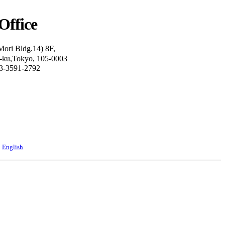
Office
Mori Bldg.14) 8F,
o-ku,Tokyo, 105-0003
03-3591-2792
English