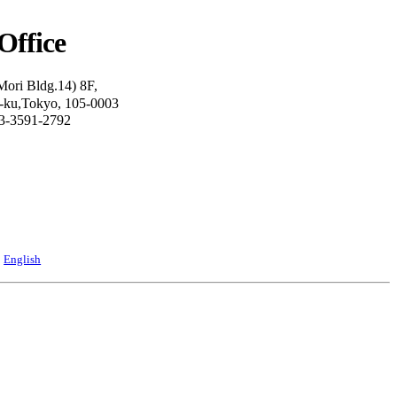
Office
Mori Bldg.14) 8F,
o-ku,Tokyo, 105-0003
03-3591-2792
English